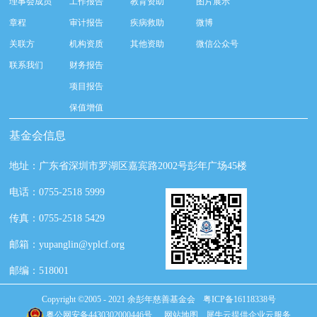
理事会成员
工作报告
教育资助
图片展示
章程
审计报告
疾病救助
微博
关联方
机构资质
其他资助
微信公众号
联系我们
财务报告
项目报告
保值增值
基金会信息
地址：广东省深圳市罗湖区嘉宾路2002号彭年广场45楼
电话：0755-2518 5999
传真：0755-2518 5429
邮箱：yupanglin@yplcf.org
邮编：518001
Copyright ©2005 - 2021 余彭年慈善基金会
粤ICP备16118338号
粤公网安备4430302000446号
网站地图
犀牛云提供企业云服务