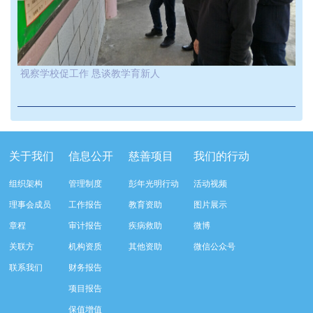
视察学校促工作 恳谈教学育新人
关于我们
信息公开
慈善项目
我们的行动
组织架构
管理制度
彭年光明行动
活动视频
理事会成员
工作报告
教育资助
图片展示
章程
审计报告
疾病救助
微博
关联方
机构资质
其他资助
微信公众号
联系我们
财务报告
项目报告
保值增值