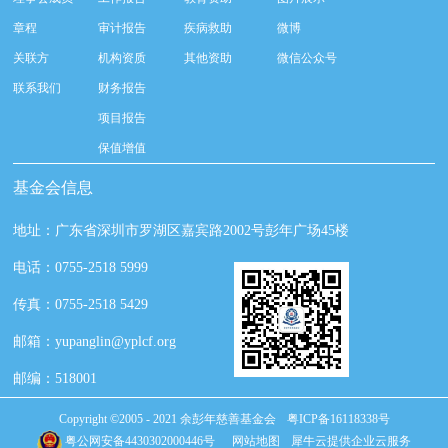
善家余彭年（原名彭立珊）的长孙。此前三年，他一直在为爷爷
生前的“百亿裸捐”梦想得以实现四处奔波。此次两会召开期间，
章程
审计报告
疾病救助
微博
他中途请假赴香港，就是去处理后续手续。余彭年生前关注教
关联方
机构资质
其他资助
微信公众号
育、医疗与扶贫，彭志兵的提案也与这三项内容有关。他说，希
联系我们
财务报告
望继承爷爷遗志，做有责任、有担当的企业家。成为新一届政协
项目报告
委员，彭志兵有些意外，“两会召开前几天才接到通知。”1月27
保值增值
日，接受记者采访时，他形容当选的心情，“有些激动，希望不辜
负这份荣誉与信任。”因为时间关系，他没来得及撰写提案，但已
基金会信息
经有了基本的方向和内容，“会跟教育、医疗与赈灾扶贫相
关。”目前会中提案系统已关闭，他会在接下来通过补交通道上交
地址：广东省深圳市罗湖区嘉宾路2002号彭年广场45楼
提案。“第一次担任政协委员，希望通过这个身份做一些有益于社
电话：0755-2518 5999
会的事。”彭志兵说，他的提案首先会关注幼前教育和幼儿教育问
题。 关注幼儿教育需要加大师资培养记者通过查询了解到，身为
传真：0755-2518 5429
中国彭年集团控股有限公司总裁、董事长，余彭年慈善基金会受
邮箱：yupanglin@yplcf.org
托人，彭志兵近些年在教育、医疗与赈灾扶贫三方面做了不少努
力。他曾捐赠1100套课桌椅给家乡的学校，2017年湖南遭遇洪涝
邮编：518001
灾害，他捐款200万元。“这与爷爷的影响分不开。”彭志兵坦言，
Copyright ©2005 - 2021 余彭年慈善基金会
粤ICP备16118338号
爷爷生前捐赠几乎全部用于教育、医疗与扶贫领域，遗嘱中也提
粤公网安备4430302000446号
网站地图
犀牛云提供企业云服务