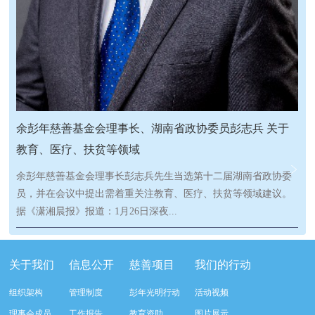
余彭年慈善基金会理事长、湖南省政协委员彭志兵 关于
教育、医疗、扶贫等领域
余彭年慈善基金会理事长彭志兵先生当选第十二届湖南省政协委
员，并在会议中提出需着重关注教育、医疗、扶贫等领域建议。
据《潇湘晨报》报道：1月26日深夜...
，返港停留三天后，湖南省政协委员彭志兵与助理坐高铁返回长
关于我们
信息公开
慈善项目
我们的行动
沙。雨雪纷飞，舟车劳顿，但彭志兵的心情是愉悦的。除了政协
组织架构
管理制度
彭年光明行动
活动视频
委员这一身份，彭志兵还有一重身份受人关注。他是湘籍著名慈
理事会成员
工作报告
教育资助
图片展示