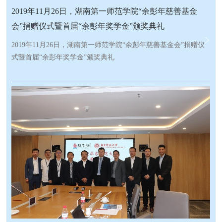
2019年11月26日，湖南第一师范学院“余彭年慈善基金
命科学学院刘 凯地理科学学部刘晓辉物理学系李中山外国语言文
学学院李文华化学学院吴国灿全球变化与地球系统科学研究院何
会”捐赠仪式暨首届“余彭年奖学金”颁奖典礼
挺法学院陈梦根统计学院陈 磊环境学院林辉锋历史学院戴 觅经
2019年11月26日，湖南第一师范学院“余彭年慈善基金会”捐赠仪
济与工商管理学院 联系人：吴强 58802408 wuqiang@bnu.edu.cn
式暨首届“余彭年奖学金”颁奖典礼