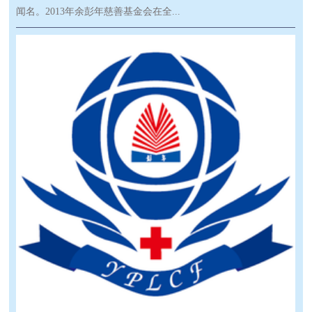
闻名。2013年余彭年慈善基金会在全...
国二十所高校设立了“彭年奖助学金”，由此也与浙江大学开始了
十多年的链接！2015年9月浙大外国语学院启动了国际组织精英人
才培养计划，旨在为联合国等国际组织和外交部等涉外部门培养
优秀青年人才，国际组织人才的培养不断纵向发展。2018年外语
学院向全校开始了“国际组织与国际发展”的辅修专业，并同时建
立了该专业的硕士点。该学科的设立不仅更好地服务于国家的战
略，也为优秀的学子拓宽了国内国际两个渠道。在此背景下，为
了更好的支持该学科的建设，也为了让该学科的同学们能更好地
前往各国际组织实习，余彭年慈善基金会与浙江大学教育基金会
特别设立了“浙江大学教育基金会彭年教育基金国际组织专项奖学
金”。2023年5月5日，余彭年慈善基金会受邀参加了2023年浙江大
学第六届“全球治理论坛”。在论坛启动仪式上，浙江大学党委朱
慧副书记发表了致辞。外国语学院院长董燕萍教授对国际组织人
才培养做了工作报告。余彭年慈善基金会理事长徐滨先生代表基
金会致辞，在致辞中徐滨理事长表示，希望我们设立的国际组织