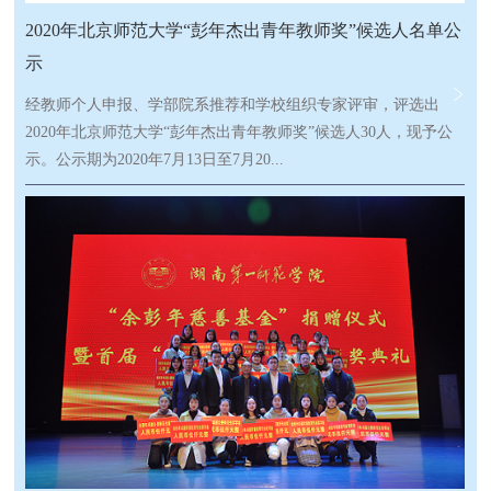
专项奖学金，能更好地推动浙大对国际组织人才的培养，以及国
2020年北京师范大学“彭年杰出青年教师奖”候选人名单公
际组织实习任职就业指导平台的建设和发展。让更多的优秀学子
示
可以前往国际组织实习并任职，这样才能更多地发出我们中国的
声音，讲好中国的故事，让世界聆听！启动仪式后，余彭年慈善
经教师个人申报、学部院系推荐和学校组织专家评审，评选出
基金会与获得国际组织专项奖学金的同学们举行了交流会，听取
2020年北京师范大学“彭年杰出青年教师奖”候选人30人，现予公
了同学们在各国际组织实习期间的收获。其中在读博士研究生严
示。公示期为2020年7月13日至7月20...
飞虎同学在基金会的支持下，完成了联合国青年领袖精英班，上
海合作组织基地，联合国训练研究所三段国际组织的实习工作，
并结合自身的专业知识，完成了多项研究成果。徐滨理事长在交
日。公示期内如对评选结果有异议，请以书面形式向教务部反
流会上表达了对浙江大学教育基金会细致工作的感谢，真正让余
映。以单位名义反映的须加盖本单位公章，以个人名义反映的应
彭年慈善基金会的捐赠落到了实处。同时鼓励在座的每一位同学
署真实姓名，写明联系电话，逾期恕不受理。 一、本科生教学
要保持开拓进取的精神，在学有所长之后，更好的去学以致用，
（按姓氏笔画排序）姓 名所在单位刘晓娟政府管理学院孙晓敏心
并去不断地延续彭年的精神，播善传爱，成就他人。
理学部孙晓慧外国语言文学学院李 堃经济与工商管理学院杨明全
教育学部张 璐艺术与传媒学院陈 涛历史学院邵 娜化学学院金
建君地理科学学部袁 文数学科学学院袁治杰法学院袁 喆物理学
系徐克飞哲学学院董婧宸文学院董 路生命科学学院 二、研究生
教学（按姓氏笔画排序）姓 名所在单位王兆红体育与运动学院王
国强水科学研究院王 鹏艺术与传媒学院卢立涛教育学部白伟宁生