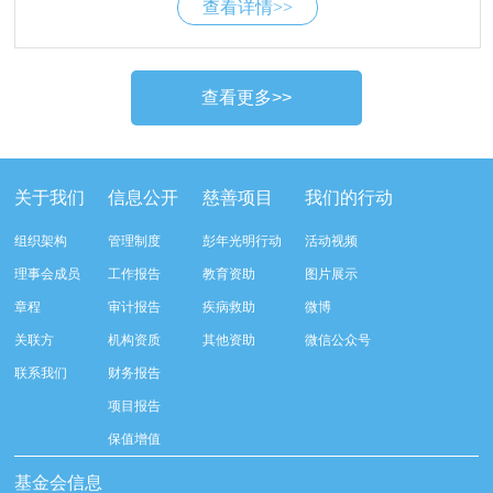
查看详情>>
法规的规定，为了保证基金会与关联方之间发生的关
动、淫秽、虚假以及其他违反国家法律法规、基金会
联交易符合公平、公正、公开原则，确保基金会关联
规定...
交易不损害基金会的利益，特制定本办法。 第二条 基
金会的关联交易，是指基金会和具有关联关系的关联
人之间发生的转移资源或义务的事项。第三条 基金会
关联关系应当遵循以下原则：一、公平、公开、公正
的原则；二、平等、自愿、有偿、等价的原则；三、
关于我们
信息公开
慈善项目
我们的行动
基金会不得利用关联关系损害基金会合法权益；四、
基金会的发起人、主要捐赠人以及管理人员，不得利
组织架构
管理制度
彭年光明行动
活动视频
用其关联关系损害基金会、受益人的利益和社会公共
理事会成员
工作报告
教育资助
图片展示
利益。五、基金会做关联交易表决时候，有必要的可
章程
审计报告
疾病救助
微博
以聘请专业的财务、法律机构出具专业意见。第二章
关联人和关联交易范围第四条 本办法所称的关联关
关联方
机构资质
其他资助
微信公众号
系，是指基金会的发起人、理事主要来源单位、主要
联系我们
财务报告
捐赠人、投资的被投资方以及其他与基金会之间存在
项目报告
控制、共同控制或者重大影响关系的个人或者组织与
保值增值
基金会之间的关系。第五条 关联人具体包括：具有关
联关系的自然人、法人和其他组织。第六条 关联关系
基金会信息