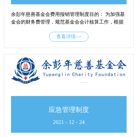
余彭年慈善基金会费用报销管理制度目的： 为加强基
金会的财务费管理，规范基金会会计核算工作，根据
《基金会管理条例》《民间非营利组织会计制度》，
查看详情>>
结合实际情况制定本制度。 方法和过程控制： 一、总
则 1、适用范围：本制度涉及具体的费用报销管理，
包括预算内的行政费用支出和项目支出，不包括投资
性支出和非预算内重大支出，适用于基金会及各分支
机构； 2、费用实行预算制管理，各类费用均不得超
过预算； 3、基金会财务部在每年年底制定并提交下
年度费用预算和每月的费用计划，经审批后作为日常
费用开支及报销的控制标准； 4、实行项目管理的费
用按项目预算并进行控制，财务部按项目进行费用归
集，按月编制《项目费用使用情况表》报相关人员审
应急管理制度
批； 5、费用报销应真实可靠，所取得的原始单据
（包含但不限于发票、收据等）必须内容真实、要素
2021
-
12
-
24
齐全，费用报销应遵照权责发生制原则，即“当期费用
当期报销”，除需跨期完成的业务外； 6、下文中所称