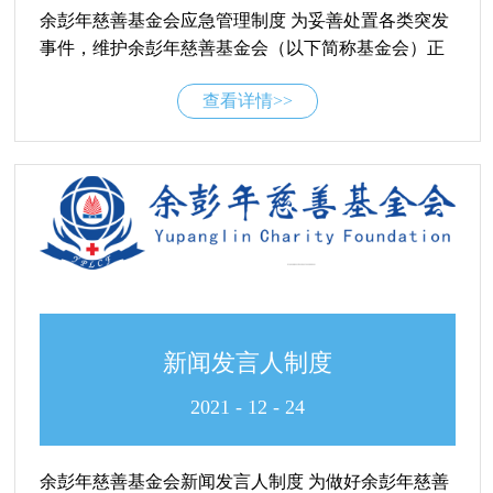
余彭年慈善基金会应急管理制度 为妥善处置各类突发
的标准为最高限额，报销时需以实际情况为准，但报
事件，维护余彭年慈善基金会（以下简称基金会）正
销金额不得超过最高限额，实际发生费用超过限额的
常工作秩序，更加规范、高效、有序地开展应急管理
部分，由员工自行承担，基金会不予报销。 二、各项
查看详情>>
各项工作，根据《中华人民共和国突发事件应对法》
费用报销规定 1、行政费用报销规定 1）行政费用按照
等相关法律法规，特制订本制度。定义与指导思想
实际...
（一）定义突发事件包括突然发生，造成或者可能造
成重大人员伤亡、财产损失和严重社会危害的线下紧
急事件，也包括网络非法言论、黑客攻击等可能危及
基金会声誉的互联网事件。（二）指导思想认真落
实“教育在先，预防在前，积极处置”的原则，提高突
发事件的应急处置能力。组织领导及职责（一）基金
会成立应急管理领导小组，履行应急值守、信息汇总
与发布和综合协调职能。组长：基金会秘书长副组
新闻发言人制度
长：基金会副秘书长成员：办公室、财务部、项目部
等部门负责人基金会设置应急值班电话及值班人员。
2021
-
12
-
24
值班人员获知突发事件后，应立即向基金会应急管理
领导小组汇报。（二）主要职责1、组织应急预案的编
余彭年慈善基金会新闻发言人制度 为做好余彭年慈善
制、评审、演练和实施工作；2、指挥、协调应急准