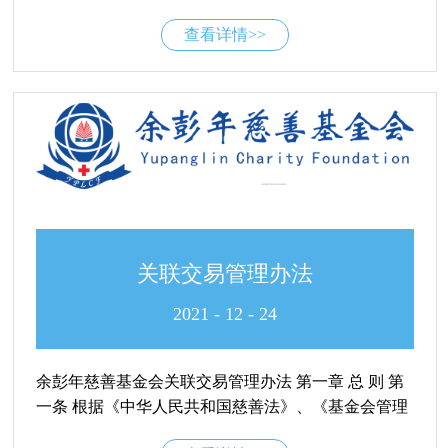
管理与维护，进一步规范网站上传内容等相关问题，
负责基金会重大、敏感问题，全局性、综合性等信息
查看详情>>
依照国家相关规定以及《余彭年慈善基金会章程》，
的对外发布。第五条 新闻发言人是基金会发布新闻信
特制定本制度。第二条 基金会网站的建设和运行应严
息的责任...
格遵守国家法律、法规和有关规定，坚持“统筹规划、
资源共享、方便使用、规范运行”的原则。第二章 网站
管理第三条 基金会设办公室为网站管理员，负责所有
与网站相关的工作。第四条 网站管理员负责须在基金
会网站公布的新闻或其他相关信息的收集汇总、录入
与发布；负责网站日常管理与维护，以及网络版面设
计、调整、改换栏目设置、内容更新等工作。第五条
任何人未经批准，不得随意发布信息或更改网站页面
关联交易管理办法
版式及内容。第六条 网站密码由网站管理员负责控
制，不准向任何部门或个人泄漏。第七条 网站管理员
2021
-
12
-
24
发现基金会网站被病毒、黑客袭击或发现网站运行不
正常，应负责及时向网络公司等相关部门报告，由网
余彭年慈善基金会关联交易管理办法 第一章 总 则 第
络公司处理，并负责追踪处理结果。第八条 任何人不
一条 根据《中华人民共和国慈善法》、《基金会管理
得在基金会网站上发布违反国家法律法规，有损国家
条例》、《余彭年慈善基金会章程》及其他相关法律
利益、基金会形象以及不道德的言论；不得传播反