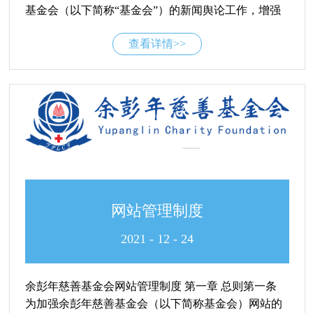
基金会（以下简称“基金会”）的新闻舆论工作，增强
备、应急响应和应急救援工作；3、通报或发布预警、
基金会信息公开，树立基金会良好对外形象，更好地
应急救援与处理的进展状况对外发布，解答公众对突
查看详情>>
接受政府和社会监督，根据《中华人民共和国慈善
发事件状况的咨询；4、与新闻媒体的联系和沟通协
法》，特制定本制度。第一章 基本原则第一条 坚持正
调；5、负责向政府及上...
确的舆论导向。必须把正确的政治方向摆在第一位，
坚持党的基本路线、方针和政策；坚持正面宣传为
主，确保正确的舆论导向；坚持新闻发布工作服从服
务于基金会的工作大局；坚持实事求是，新闻发布的
内容要求及时、准确、客观、公正。第二章 新闻发言
人的设立第二条 本基金会实行新闻发言人制度，指定
新闻发言人1名，负责重大情况统一对外宣传、答记者
问和召开记者会。第三条 新闻发言人人选的确立，是
网站管理制度
由基金会理事会通过工作程序直接任命秘书长为新闻
发言人。新闻发言人需讲党性、讲政治、守规矩、有
2021
-
12
-
24
担当，应熟悉基金会、本行业的全面情况，具有较高
的政策水平和良好的语言表达、沟通能力。基金会为
余彭年慈善基金会网站管理制度 第一章 总则第一条
新闻发言人配备必要的工作力量，配合开展相关工
为加强余彭年慈善基金会（以下简称基金会）网站的
作。第三章 新闻发言人的职责第四条 新闻发言人主要